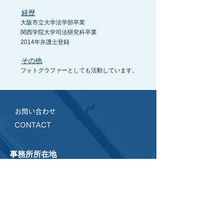
経歴
大阪市立大学法学部卒業
関西学院大学司法研究科卒業
2014年弁護士登録
その他
フォトグラファーとしても活動しています。
​お問い合わせ
CONTACT
事務所所在地
〒300-0332
茨城県稲敷郡阿見町中央3丁目2-17 ナカタビル阿
見２F（旧三喜ビル）
TEL
：029-879-9678
​阿見町役場徒歩3分、「学校区」バス停すぐ