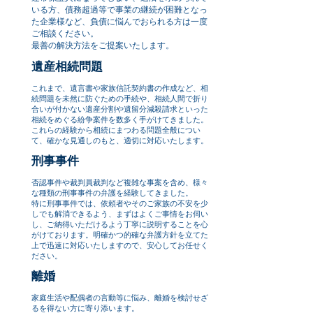
いる方、債務超過等で事業の継続が困難となっ
た企業様など、負債に悩んでおられる方は一度
ご相談ください。
最善の解決方法をご提案いたします。
遺産相続問題
​これまで、遺言書や家族信託契約書の作成など、相
続問題を未然に防ぐための手続や、相続人間で折り
合いが付かない遺産分割や遺留分減殺請求といった
相続をめぐる紛争案件を数多く手がけてきました。
これらの経験から相続にまつわる問題全般につい
て、確かな見通しのもと、適切に対応いたします。
刑事事件
否認事件や裁判員裁判など複雑な事案を含め、様々
な種類の刑事事件の弁護を経験してきました。
特に刑事事件では、依頼者やそのご家族の不安を少
しでも解消できるよう、まずはよくご事情をお伺い
し、ご納得いただけるよう丁寧に説明することを心
がけております。明確かつ的確な弁護方針を立てた
上で迅速に対応いたしますので、安心してお任せく
ださい。
離婚
​家庭生活や配偶者の言動等に悩み、離婚を検討せざ
るを得ない方に寄り添います。